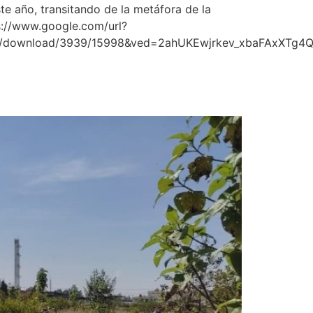
e año, transitando de la metáfora de la
ps://www.google.com/url?
rticle/download/3939/15998&ved=2ahUKEwjrkev_xbaFAx