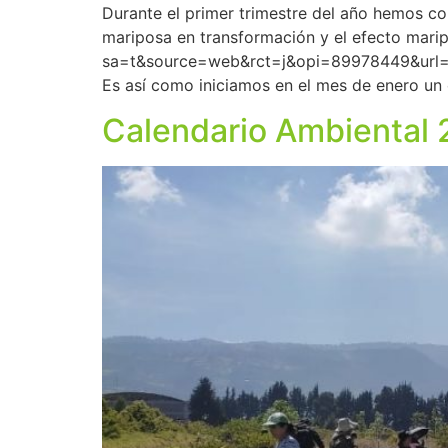
Durante el primer trimestre del año hemos co
mariposa en transformación y el efecto marip
sa=t&source=web&rct=j&opi=89978449&url
Es así como iniciamos en el mes de enero u
Calendario Ambiental